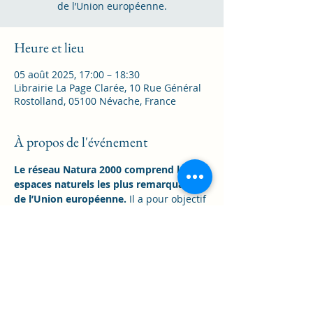
de l’Union européenne.
Heure et lieu
05 août 2025, 17:00 – 18:30
Librairie La Page Clarée, 10 Rue Général
Rostolland, 05100 Névache, France
À propos de l'événement
Le réseau Natura 2000 comprend les 
espaces naturels les plus remarquables 
de l’Union européenne. 
Il a pour objectif 
de favoriser le maintien de la 
biodiversité tout en tenant compte des 
exigences économiques, sociales, 
culturelles et régionales. Toute la 
commune de Névache est en site 
Natura 2000 abritant 
35 habitats 
naturels d’intérêt communautaire
. Et si 