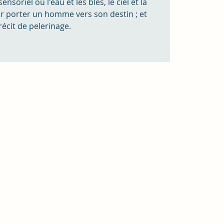
ensoriel ou l'eau et les blés, le ciel et la
ur porter un homme vers son destin ; et
récit de pelerinage.