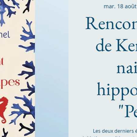
mar. 18 août
Rencont
de Ke
nai
hippo
"P
Les deux derniers 