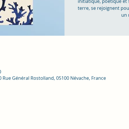
initiatique, poétique et s
terre, se rejoignent po
un 
0
 10 Rue Général Rostolland, 05100 Névache, France