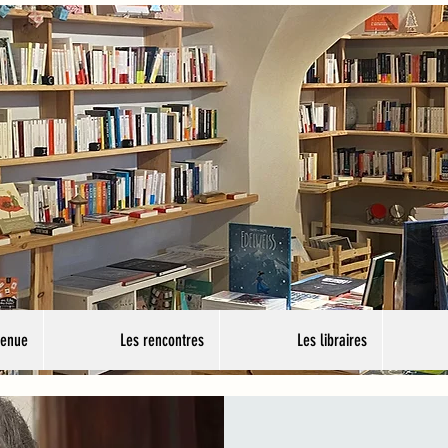
venue
Les rencontres
Les libraires